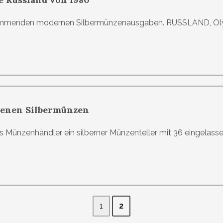
kommenden modernen Silbermünzenausgaben. RUSSLAND, Oly
denen Silbermünzen
als Münzenhändler ein silberner Münzenteller mit 36 eingelas
1
2