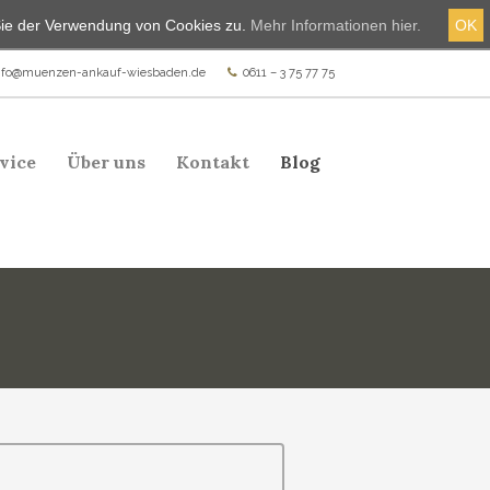
Sie der Verwendung von Cookies zu.
Mehr Informationen hier.
OK
nfo@muenzen-ankauf-wiesbaden.de
0611 – 3 75 77 75
vice
Über uns
Kontakt
Blog